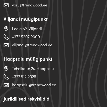
voru@trendwood.ee
Viljandi müügipunkt
Leola 69, Viljandi
+372 5307 9000
viljandi@trendwood.ee
Haapsalu müügipunkt
Tehnika tn 24, Haapsalu
+372 512 9028
haapsalu@trendwood.ee
Juriidilised rekvisiidid