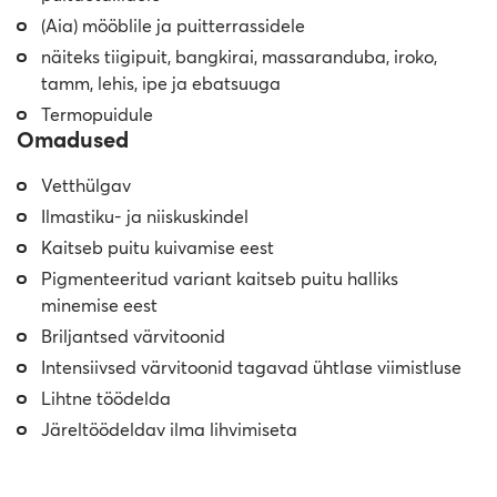
(Aia) mööblile ja puitterrassidele
näiteks tiigipuit, bangkirai, massaranduba, iroko,
tamm, lehis, ipe ja ebatsuuga
Termopuidule
Omadused
Vetthülgav
Ilmastiku- ja niiskuskindel
Kaitseb puitu kuivamise eest
Pigmenteeritud variant kaitseb puitu halliks
minemise eest
Briljantsed värvitoonid
Intensiivsed värvitoonid tagavad ühtlase viimistluse
Lihtne töödelda
Järeltöödeldav ilma lihvimiseta