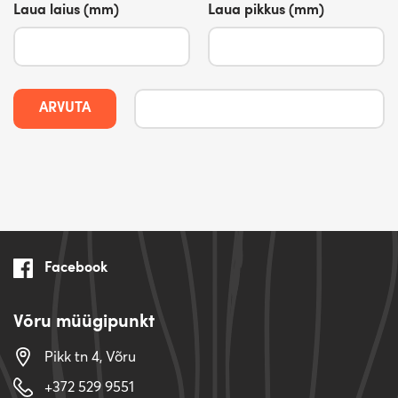
Laua laius (mm)
Laua pikkus (mm)
ARVUTA
Facebook
Võru müügipunkt
Pikk tn 4, Võru
+372 529 9551