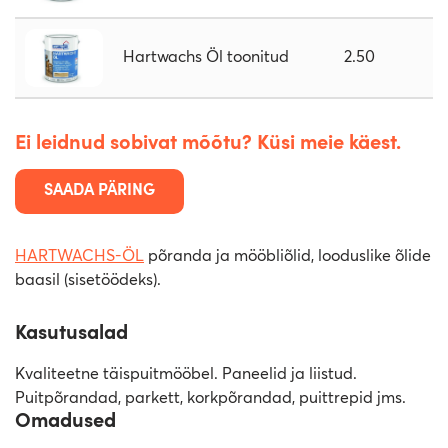
Hartwachs Öl toonitud
2.50
Ei leidnud sobivat mõõtu? Küsi meie käest.
SAADA PÄRING
HARTWACHS-ÖL
põranda ja mööbliõlid, looduslike õlide
baasil (sisetöödeks).
Kasutusalad
Kvaliteetne täispuitmööbel. Paneelid ja liistud.
Puitpõrandad, parkett, korkpõrandad, puittrepid jms.
Omadused