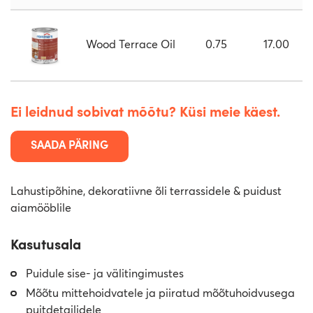
Wood Terrace Oil
0.75
17.00
Ei leidnud sobivat mõõtu? Küsi meie käest.
SAADA PÄRING
Lahustipõhine, dekoratiivne õli terrassidele & puidust
aiamööblile
Kasutusala
Puidule sise- ja välitingimustes
Mõõtu mittehoidvatele ja piiratud mõõtuhoidvusega
puitdetailidele