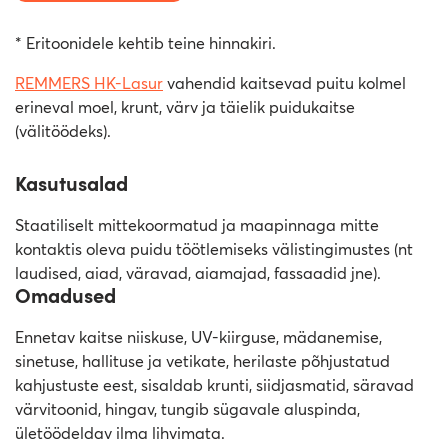
* Eritoonidele kehtib teine hinnakiri.
REMMERS HK-Lasur
vahendid kaitsevad puitu kolmel
erineval moel, krunt, värv ja täielik puidukaitse
(välitöödeks).
Kasutusalad
Staatiliselt mittekoormatud ja maapinnaga mitte
kontaktis oleva puidu töötlemiseks välistingimustes (nt
laudised, aiad, väravad, aiamajad, fassaadid jne).
Omadused
Ennetav kaitse niiskuse, UV-kiirguse, mädanemise,
sinetuse, hallituse ja vetikate, herilaste põhjustatud
kahjustuste eest, sisaldab krunti, siidjasmatid, säravad
värvitoonid, hingav, tungib sügavale aluspinda,
ületöödeldav ilma lihvimata.