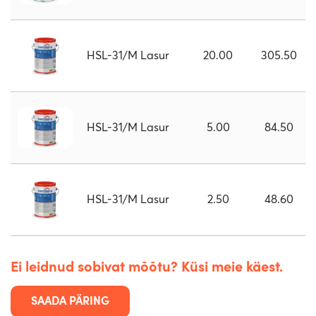
HSL-31/M Lasur
20.00
305.50
HSL-31/M Lasur
5.00
84.50
HSL-31/M Lasur
2.50
48.60
Ei leidnud sobivat mõõtu? Küsi meie käest.
SAADA PÄRING