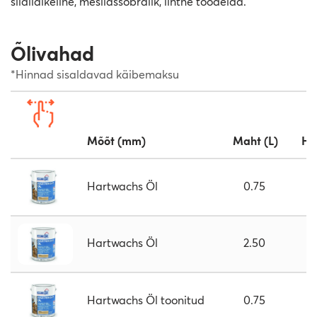
siidiläikeline, mesilassõbralik, lihtne töödelda.
Õlivahad
*Hinnad sisaldavad käibemaksu
Mõõt (mm)
Maht (L)
Hi
Hartwachs Öl
0.75
Hartwachs Öl
2.50
Hartwachs Öl toonitud
0.75