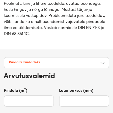
Poolmatt, kiire ja lihtne töödelda, avatud pooridega,
hästi hingav ja nõrga lõhnaga. Mustust tõrjuv ja
koormusele vastupidav. Probleemideta järeltöödeldav,
võib kanda ka ainult uuendamist vajavatele pindadele
ilma eeltöötlemiseta. Vastab normidele DIN EN 71-3 ja
DIN 68 861 1C.
Pindala laudadeks
Arvutusvalemid
2
Pindala (m
)
Laua paksus (mm)