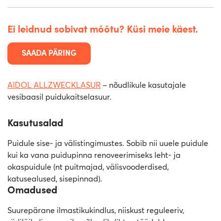
Ei leidnud sobivat mõõtu? Küsi meie käest.
SAADA PÄRING
AIDOL ALLZWECKLASUR
– nõudlikule kasutajale
vesibaasil puidukaitselasuur.
Kasutusalad
Puidule sise- ja välistingimustes. Sobib nii uuele puidule
kui ka vana puidupinna renoveerimiseks leht- ja
okaspuidule (nt puitmajad, välisvooderdised,
katusealused, sisepinnad).
Omadused
Suurepärane ilmastikukindlus, niiskust reguleeriv,